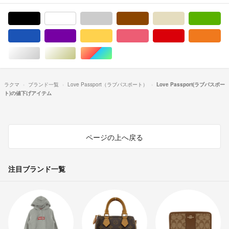
ブラック/黒色系
ホワイト/白色系
グレー/灰色系
ブラウン/茶色系
ベージュ系
グ
ブルー・ネイビー/青色系
パープル/紫色系
イエロー/黄色系
ピンク/桃色系
レッド/赤色系
オ
シルバー/銀色系
ゴールド/金色系
マルチカラー
ラクマ
ブランド一覧
Love Passport（ラブパスポート）
Love Passport(ラブパスポー
ト)の値下げアイテム
ページの上へ戻る
注目ブランド一覧