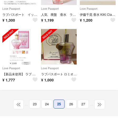
Love Passport
Love Passport
Love Passport
ラブパスポート イット フラワリー オードパルファム
人気 廃盤 香水 ラブパスポート ロージースカイ オードパルファム 50ml
伊藤千晃 香水 KiKi Claire
¥
1,300
¥
1,199
¥
1,200
Love Passport
Love Passport
【新品未使用】 ラブ パスポート イット フラワリー オードパルファム
ラブパスポート ロミオ キキクレールオードパルファム
¥
1,777
¥
1,000
…
23
24
25
26
27
…