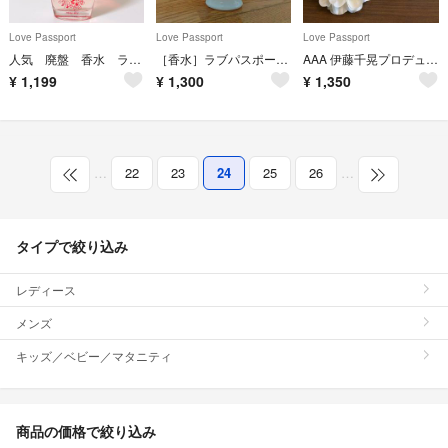
Love Passport
Love Passport
Love Passport
人気 廃盤 香水 ラブパスポート ロージースカイ オードパルファム 50ml
［香水］ラブパスポート イット
AAA 伊藤千晃プロデュース オールドパルファム
¥
1,199
¥
1,300
¥
1,350
…
22
23
24
25
26
…
タイプで絞り込み
レディース
メンズ
キッズ／ベビー／マタニティ
商品の価格で絞り込み