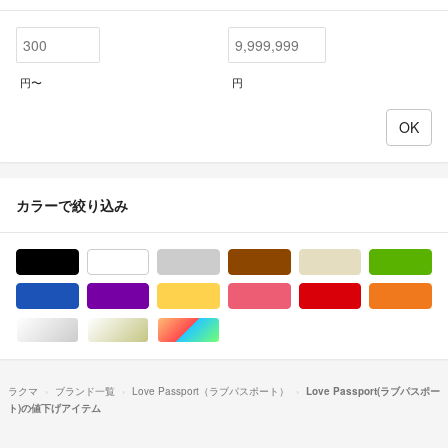
円〜
円
カラーで絞り込み
ブラック/黒色系
ホワイト/白色系
グレー/灰色系
ブラウン/茶色系
ベージュ系
グ
ブルー・ネイビー/青色系
パープル/紫色系
イエロー/黄色系
ピンク/桃色系
レッド/赤色系
オ
シルバー/銀色系
ゴールド/金色系
マルチカラー
ラクマ
ブランド一覧
Love Passport（ラブパスポート）
Love Passport(ラブパスポー
ト)の値下げアイテム