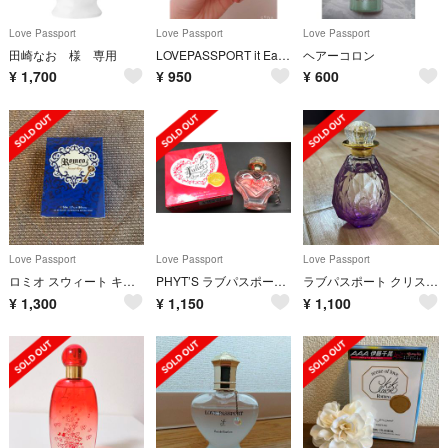
Love Passport
Love Passport
Love Passport
田崎なお 様 専用
LOVEPASSPORT it Eau de parfum
ヘアーコロン
¥
1,700
¥
950
¥
600
Love Passport
Love Passport
Love Passport
ロミオ スウィート キー オードパルファム(50ml) 藤ヶ谷太輔 愛用
PHYT’S ラブパスポート ジュリエットラブレター 40ml 伊藤千晃
ラブパスポート クリスタルルナ
¥
1,300
¥
1,150
¥
1,100