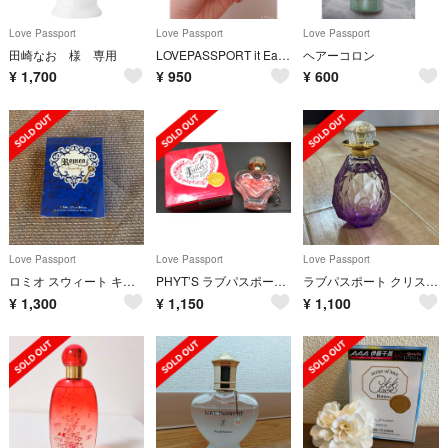
Love Passport
Love Passport
Love Passport
田崎なお 様 専用
LOVEPASSPORT it Eau de parfum
ヘアーコロン
¥
1,700
¥
950
¥
600
Love Passport
Love Passport
Love Passport
ロミオ スウィート キー オードパルファム(50ml) 藤ヶ谷太輔 愛用
PHYT’S ラブパスポート ジュリエットラブレター 40ml 伊藤千晃
ラブパスポート クリスタルルナ
¥
1,300
¥
1,150
¥
1,100