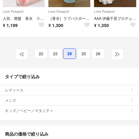
Love Passport
Love Passport
Love Passport
人気 廃盤 香水 ラブパスポート ロージースカイ オードパルファム 50ml
［香水］ラブパスポート イット
AAA 伊藤千晃プロデュース オールドパルファム
¥
1,199
¥
1,300
¥
1,350
…
22
23
24
25
26
…
タイプで絞り込み
レディース
メンズ
キッズ／ベビー／マタニティ
商品の価格で絞り込み