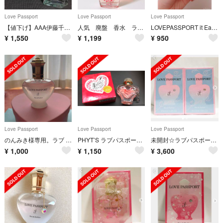
Love Passport
Love Passport
Love Passport
【値下げ】AAA伊藤千晃 キキ オードパルファム
人気 廃盤 香水 ラブパスポート ロージースカイ オードパルファム 50ml
LOVEPASSPORT it Eau de parfum
¥
1,550
¥
1,199
¥
950
Love Passport
Love Passport
Love Passport
のんみき様専用。ラブ パスポート オードパルファム40ml
PHYT’S ラブパスポート ジュリエットラブレター 40ml 伊藤千晃
未開封☆ラブパスポート イット エアリー 40ml ×2本セット
¥
1,000
¥
1,150
¥
3,600