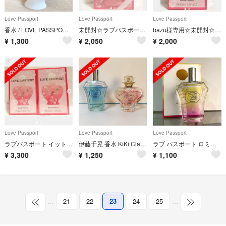
Love Passport
Love Passport
Love Passport
香水 / LOVE PASSPORT it グレース様へ
未開封☆ラブパスポート イット フラワリー 40ml
bazu様専用☆未開封☆ラブ パスポート イット フラワリー 40ml
¥
1,300
¥
2,050
¥
2,000
Love Passport
Love Passport
Love Passport
ラブパスポート イット フラワリー 40ml ×2本セット
伊藤千晃 香水 KiKi Claire 各種
ラブ パスポート ロミオ キキ クレール サマーオードパルファム(50mL)
¥
3,300
¥
1,250
¥
1,100
…
21
22
23
24
25
…