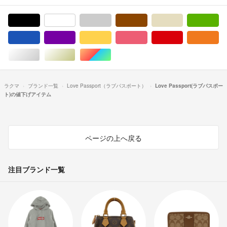
ブラック/黒色系
ホワイト/白色系
グレー/灰色系
ブラウン/茶色系
ベージュ系
グ
ブルー・ネイビー/青色系
パープル/紫色系
イエロー/黄色系
ピンク/桃色系
レッド/赤色系
オ
シルバー/銀色系
ゴールド/金色系
マルチカラー
ラクマ
ブランド一覧
Love Passport（ラブパスポート）
Love Passport(ラブパスポー
ト)の値下げアイテム
ページの上へ戻る
注目ブランド一覧