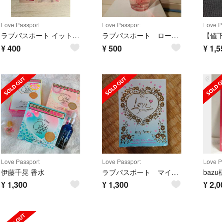
Love Passport
Love Passport
Love P
ラブパスポート イット フラワリー オードパルファム(40ml)
ラブパスポート ロージースカイ 廃盤 香水
¥
400
¥
500
¥
1,5
Love Passport
Love Passport
Love P
伊藤千晃 香水
ラブパスポート マイラブ
¥
1,300
¥
1,300
¥
2,0