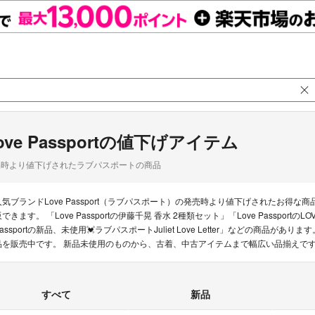
ove Passportの値下げアイテム
品時より値下げされたラブパスポートの商品
人気ブランドLove Passport（ラブパスポート）の発売時より値下げされたお
できます。 「Love Passportの伊藤千晃 香水 2種類セット」「Love PassportのL
assportの新品、未使用💓ラブパスポートJuliet Love Letter」などの商品がありま
品を販売中です。 新品未使用のものから、古着、中古アイテムまで幅広い品揃えで
すべて
新品