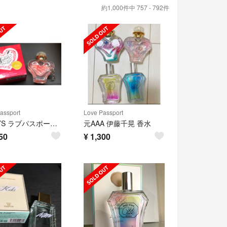
約1,000件中 757 - 792件
assport
Love Passport
PHYT’S ラブパスポート ジュリエットラブレター 40ml 伊藤千晃
元AAA 伊藤千晃 香水
50
¥
1,300