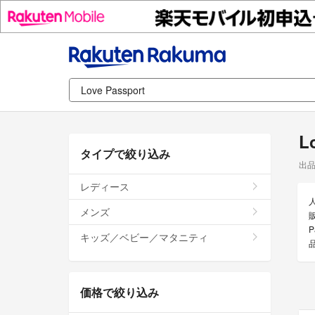
L
タイプで絞り込み
出
レディース
メンズ
販
P
キッズ／ベビー／マタニティ
価格で絞り込み