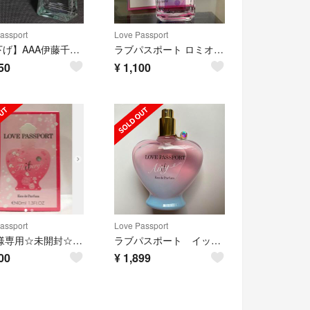
assport
Love Passport
【値下げ】AAA伊藤千晃 キキ オードパルファム
ラブパスポート ロミオ キキ クレール オードパルファム(50ml)
50
¥
1,100
assport
Love Passport
bazu様専用☆未開封☆ラブ パスポート イット フラワリー 40ml
ラブパスポート イット エアリー
00
¥
1,899