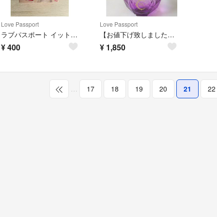
Love Passport
Love Passport
ラブパスポート イット フラワリー オードパルファム(40ml)
【お値下げ致しました！】香水 クリスタル LUNA 50ml
¥
400
¥
1,850
…
17
18
19
20
21
22