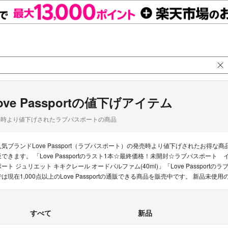
ove Passportの値下げアイテム
品時より値下げされたラブパスポートの商品
人気ブランドLove Passport（ラブパスポート）の発売時より値下げされたお
販できます。 「Love Passportのラスト1本☆最終価格！未開封☆ラブパスポート イッ
ポート ジュリエット キキクレール オードパルファム(40ml)」「Love Passpor
では現在1,000点以上のLove Passportの通販できる商品を販売中です。 新
すべて
新品