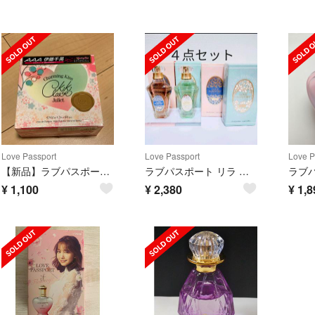
Love Passport
Love Passport
Love P
【新品】ラブパスポート ジュリエット キキクレール オードパルファム(40ml)
ラブパスポート リラ アニス 香水
¥
1,100
¥
2,380
¥
1,8