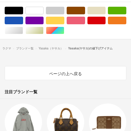
ブラック/黒色系
ホワイト/白色系
グレー/灰色系
ブラウン/茶色系
ベージュ系
グ
ブルー・ネイビー/青色系
パープル/紫色系
イエロー/黄色系
ピンク/桃色系
レッド/赤色系
オ
シルバー/銀色系
ゴールド/金色系
マルチカラー
ラクマ
ブランド一覧
Yasaka（ヤサカ）
Yasaka(ヤサカ)の値下げアイテム
ページの上へ戻る
注目ブランド一覧