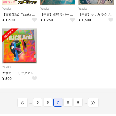
Yasaka
Yasaka
Yasaka
【古着並品】Yasaka ヤサカ 卓球ウェア スポーツウェア ショートパンツ
【中古】卓球 ラバー 回転系表ソフト ヤサカ スピネイト 赤 厚(2.0mm)
【中古】ヤサカ ラクザPO 黒 厚 (回転系表ソフト)
¥
1,500
¥
1,250
¥
1,500
Yasaka
ヤサカ トリックアンチラバー
¥
590
…
5
6
7
8
9
…