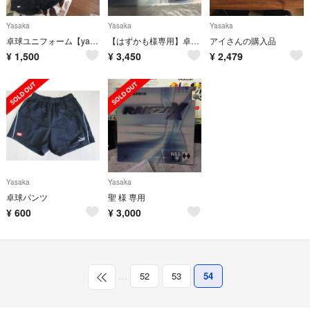
Yasaka
Yasaka
Yasaka
卓球ユニフォーム【yasaka】上下セット
【はずかも様専用】卓球 RAKZA X soft 赤 アツ 新品
アイさんの購入品
¥
1,500
¥
3,450
¥
2,479
Yasaka
Yasaka
卓球パンツ
聖 様 専用
¥
600
¥
3,000
…
52
53
54