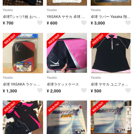
Yasaka
Yasaka
Yasaka
卓球Tシャツ1枚 おぺこぱん様専用
YASAKA ヤサカ 卓球 タオル
卓球 ラバー Yasaka 翔龍 黒 厚
¥
700
¥
600
¥
3,000
Yasaka
Yasaka
Yasaka
卓球 YASAKA ラケットケース
卓球ラケットケース
卓球 ヤサカ ユニフォーム レディース
¥
1,300
¥
2,000
¥
500