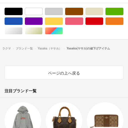
ブラック/黒色系
ホワイト/白色系
グレー/灰色系
ブラウン/茶色系
ベージュ系
グ
ブルー・ネイビー/青色系
パープル/紫色系
イエロー/黄色系
ピンク/桃色系
レッド/赤色系
オ
シルバー/銀色系
ゴールド/金色系
マルチカラー
ラクマ
ブランド一覧
Yasaka（ヤサカ）
Yasaka(ヤサカ)の値下げアイテム
ページの上へ戻る
注目ブランド一覧