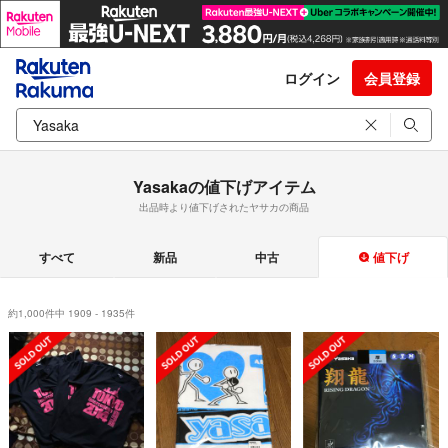
ログイン
会員登録
Yasakaの値下げアイテム
出品時より値下げされたヤサカの商品
すべて
新品
中古
値下げ
約1,000件中 1909 - 1935件