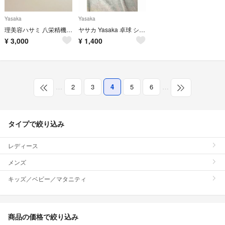
Yasaka
Yasaka
理美容ハサミ 八栄精機 ヤサカ 松幸作 SS-45 はさみ シザー
ヤサカ Yasaka 卓球 シューズ 23.5cm
¥
3,000
¥
1,400
…
2
3
4
5
6
…
タイプで絞り込み
レディース
メンズ
キッズ／ベビー／マタニティ
商品の価格で絞り込み