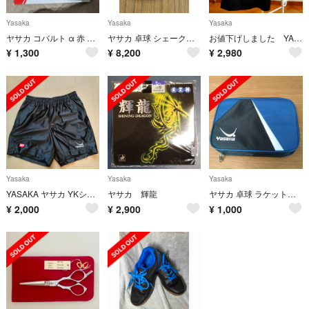
Yasaka
Yasaka
Yasaka
ヤサカ コバルト α 赤 B-26(1枚入)
ヤサカ 卓球 シェークラケット 正宗 オールラウンド用 フレ
お値下げしました YASAKA 卓球ユニフォームセット Lサイズ 中古品
¥
1,300
¥
8,200
¥
2,980
Yasaka
Yasaka
Yasaka
YASAKA ヤサカ YKシャイニングショーツ 卓球 短パン 唐橋卓球オリジナル
ヤサカ 輝龍
ヤサカ 卓球 ラケットケース
¥
2,000
¥
2,900
¥
1,000