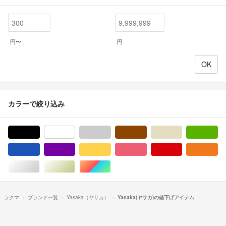
円〜
円
カラーで絞り込み
ブラック/黒色系
ホワイト/白色系
グレー/灰色系
ブラウン/茶色系
ベージュ系
グ
ブルー・ネイビー/青色系
パープル/紫色系
イエロー/黄色系
ピンク/桃色系
レッド/赤色系
オ
シルバー/銀色系
ゴールド/金色系
マルチカラー
ラクマ
ブランド一覧
Yasaka（ヤサカ）
Yasaka(ヤサカ)の値下げアイテム