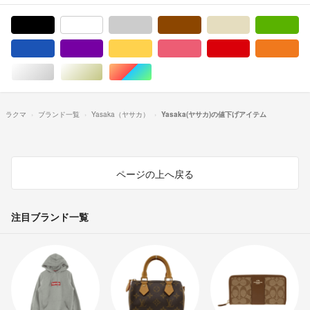
ブラック/黒色系
ホワイト/白色系
グレー/灰色系
ブラウン/茶色系
ベージュ系
グ
ブルー・ネイビー/青色系
パープル/紫色系
イエロー/黄色系
ピンク/桃色系
レッド/赤色系
オ
シルバー/銀色系
ゴールド/金色系
マルチカラー
ラクマ
ブランド一覧
Yasaka（ヤサカ）
Yasaka(ヤサカ)の値下げアイテム
ページの上へ戻る
注目ブランド一覧