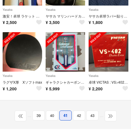
Yasaka
Yasaka
Yasaka
激安！卓球 ラケット 馬琳ハードカーボン
ヤサカ マリンハードカーボン
ヤサカ卓球ラバー貼り用 接着剤 のり助さん
¥
2,500
¥
3,500
¥
1,800
Yasaka
Yasaka
Yasaka
ラグザX厚 Xソフトmax
ギャラクシャカーボンスペシャル ST 新品未使用
卓球 VICTAS : VS>402 Double Extra ⒈8 赤
¥
1,200
¥
5,999
¥
2,200
…
39
40
41
42
43
…