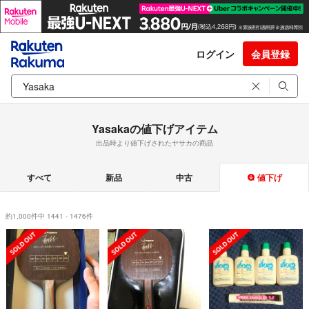
ログイン
会員登録
Yasakaの値下げアイテム
出品時より値下げされたヤサカの商品
すべて
新品
中古
値下げ
約1,000件中 1441 - 1476件