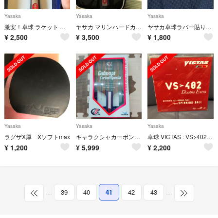
Yasaka
Yasaka
Yasaka
激安！卓球 ラケット 馬琳ハードカーボン
ヤサカ マリンハードカーボン
ヤサカ卓球ラバー貼り用 接着剤 のり助さん
¥
2,500
¥
3,500
¥
1,800
Yasaka
Yasaka
Yasaka
ラグザX厚 Xソフトmax
ギャラクシャカーボンスペシャル ST 新品未使用
卓球 VICTAS : VS>402 Double Extra ⒈8 赤
¥
1,200
¥
5,999
¥
2,200
…
39
40
41
42
43
…