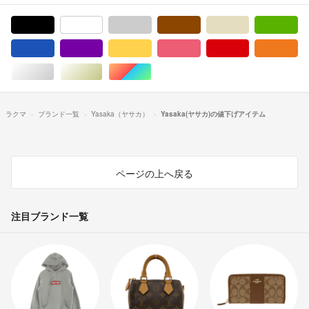
ブラック/黒色系
ホワイト/白色系
グレー/灰色系
ブラウン/茶色系
ベージュ系
グ
ブルー・ネイビー/青色系
パープル/紫色系
イエロー/黄色系
ピンク/桃色系
レッド/赤色系
オ
シルバー/銀色系
ゴールド/金色系
マルチカラー
ラクマ
ブランド一覧
Yasaka（ヤサカ）
Yasaka(ヤサカ)の値下げアイテム
ページの上へ戻る
注目ブランド一覧