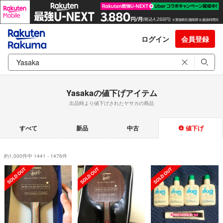
ログイン
会員登録
Yasakaの値下げアイテム
出品時より値下げされたヤサカの商品
すべて
新品
中古
値下げ
約1,000件中 1441 - 1476件