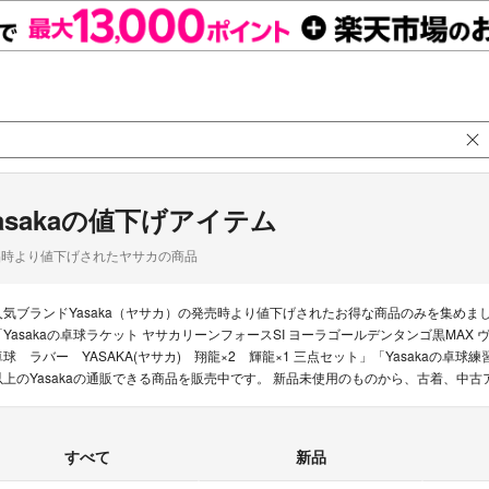
asakaの値下げアイテム
品時より値下げされたヤサカの商品
人気ブランドYasaka（ヤサカ）の発売時より値下げされたお得な商品のみを集め
「Yasakaの卓球ラケット ヤサカリーンフォースSI ヨーラゴールデンタンゴ黒MAX 
卓球 ラバー YASAKA(ヤサカ) 翔龍×2 輝龍×1 三点セット」「Yasakaの卓
以上のYasakaの通販できる商品を販売中です。 新品未使用のものから、古着、中
すべて
新品