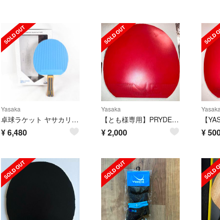
Yasaka
Yasaka
Yasak
卓球ラケット ヤサカリーンフォースSI ヨーラゴールデンタンゴ黒MAX ヴィクタススペクトルS1青1.6㎜貼り付け済み。
【とも様専用】PRYDE30+テナジー05FX
¥
6,480
¥
2,000
¥
50