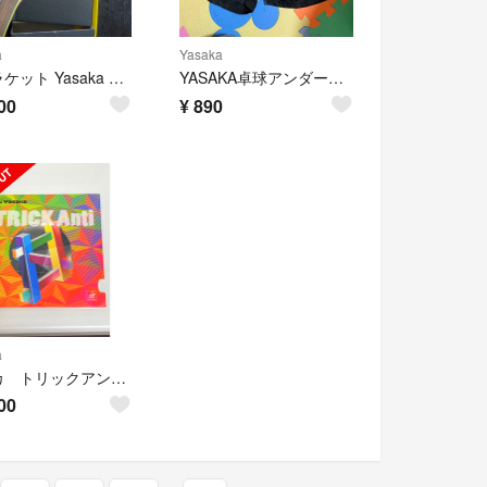
a
Yasaka
卓球ラケット Yasaka 「テナシティウッド」カットマン用
YASAKA卓球アンダーウェア
00
¥
890
a
ヤサカ トリックアンチ 赤 特厚 新品同様品
00