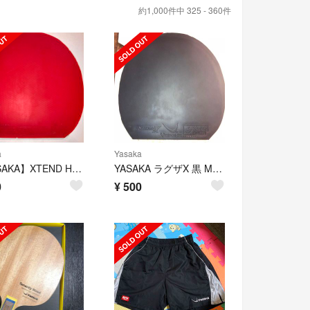
約1,000件中 325 - 360件
a
Yasaka
【YASAKA】XTEND HS 赤 MAX
YASAKA ラグザX 黒 MAX
0
¥
500