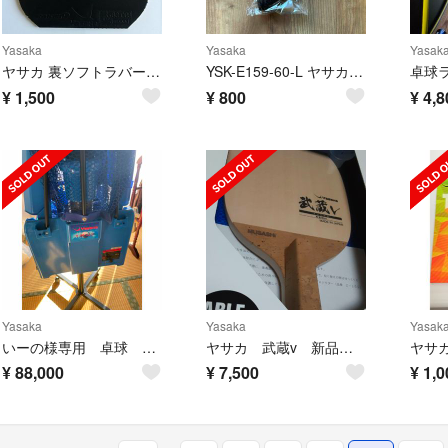
Yasaka
Yasaka
Yasak
ヤサカ 裏ソフトラバー ラクザ９
YSK-E159-60-L ヤサカ 卓球 ユニセックス ヘザードロゴYソックス
¥
1,500
¥
800
¥
4,8
Yasaka
Yasaka
Yasak
いーの様専用 卓球 玉出しマシーン YASAKA Y-M-11α
ヤサカ 武蔵v 新品未使用 卓球ラケット
¥
88,000
¥
7,500
¥
1,0