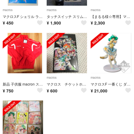
macros
macros
macros
マクロスF シェリル ランカ マクロス 30周年 クリアファイル 超時空展覧会
タッチスイッチ スリムエアクリーナー
【まるる様☆専用】マクロスF劇場番 イツワリノウタヒメ サヨナラノツバサ
¥
450
¥
1,900
¥
2,300
macros
macros
新品 子供服 macron スポーツウェア 3XS
マクロス チケットホルダー
マクロスF 一番くじ ダブルチャンス ランカ・リー スペシャルカラーver.
¥
750
¥
600
¥
21,000