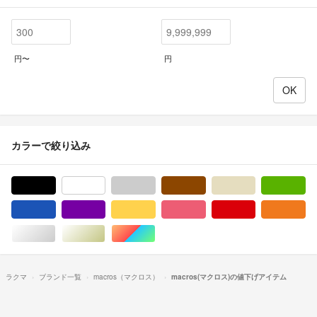
円〜
円
カラーで絞り込み
ブラック/黒色系
ホワイト/白色系
グレー/灰色系
ブラウン/茶色系
ベージュ系
グ
ブルー・ネイビー/青色系
パープル/紫色系
イエロー/黄色系
ピンク/桃色系
レッド/赤色系
オ
シルバー/銀色系
ゴールド/金色系
マルチカラー
ラクマ
ブランド一覧
macros（マクロス）
macros(マクロス)の値下げアイテム