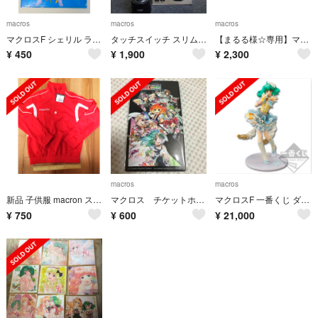
macros
macros
macros
マクロスF シェリル ランカ マクロス 30周年 クリアファイル 超時空展覧会
タッチスイッチ スリムエアクリーナー
【まるる様☆専用】マクロスF劇場番 イツワリノウタヒメ サヨナラノツバサ
¥
450
¥
1,900
¥
2,300
macros
macros
新品 子供服 macron スポーツウェア 3XS
マクロス チケットホルダー
マクロスF 一番くじ ダブルチャンス ランカ・リー スペシャルカラーver.
¥
750
¥
600
¥
21,000