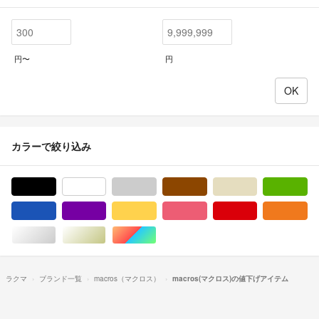
円〜
円
カラーで絞り込み
ブラック/黒色系
ホワイト/白色系
グレー/灰色系
ブラウン/茶色系
ベージュ系
グ
ブルー・ネイビー/青色系
パープル/紫色系
イエロー/黄色系
ピンク/桃色系
レッド/赤色系
オ
シルバー/銀色系
ゴールド/金色系
マルチカラー
ラクマ
ブランド一覧
macros（マクロス）
macros(マクロス)の値下げアイテム