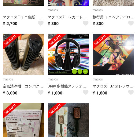
macros
macros
マクロスF ミニ色紙 ランカリー 9枚セット
マクロス7トレカードセット10枚初版熱気バサラミレーネ等格安送料込み
旅行用 ミニヘアアイロン マクロス MCE-3319
¥
2,700
¥
380
¥
800
macros
macros
macros
空気清浄機 コンパクト スリム
3eay 多機能ステレオワイヤレスヘッドホン
マクロスFB7 オレノウタヲキケ！ 初回限定盤
¥
3,000
¥
1,000
¥
1,800