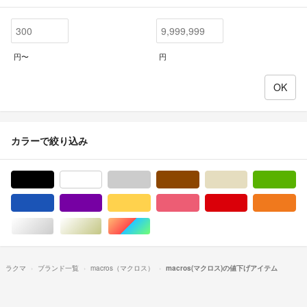
円〜
円
カラーで絞り込み
ブラック/黒色系
ホワイト/白色系
グレー/灰色系
ブラウン/茶色系
ベージュ系
グ
ブルー・ネイビー/青色系
パープル/紫色系
イエロー/黄色系
ピンク/桃色系
レッド/赤色系
オ
シルバー/銀色系
ゴールド/金色系
マルチカラー
ラクマ
ブランド一覧
macros（マクロス）
macros(マクロス)の値下げアイテム