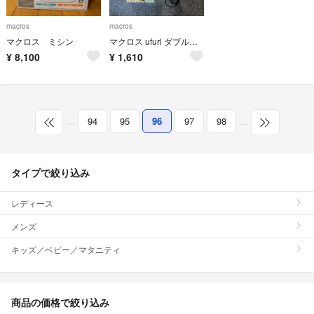
macros
macros
マクロス ミシン
マクロス ufurl ダブルイオニックアイロンブラシ MEBL-94
¥
8,100
¥
1,610
…
94
95
96
97
98
…
タイプで絞り込み
レディース
メンズ
キッズ／ベビー／マタニティ
商品の価格で絞り込み