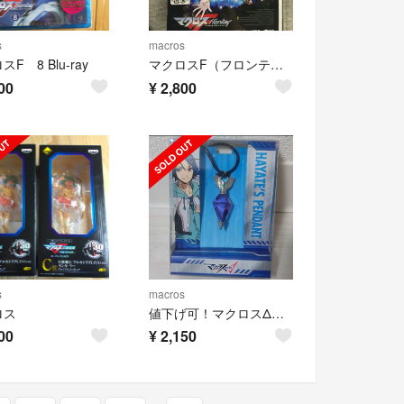
s
macros
F 8 Blu-ray
マクロスF（フロンティア）ギャラクシーツアー FINAL in ブドーカン DV
00
¥
2,800
s
macros
ロス
値下げ可！マクロスΔ ハヤテのペンダント
00
¥
2,150