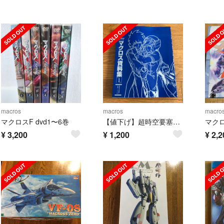
macros
macros
macro
マクロスF dvd1〜6巻
【値下げ】超時空要塞マクロス資料集１
マク
¥
3,200
¥
1,200
¥
2,2