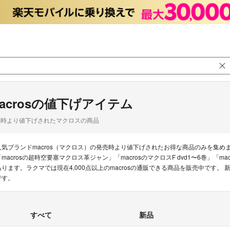
acrosの値下げアイテム
品時より値下げされたマクロスの商品
人気ブランドmacros（マクロス）の発売時より値下げされたお得な商品のみを集
「macrosの超時空要塞マクロス革ジャン」「macrosのマクロスF dvd1〜6巻」
あります。ラクマでは現在4,000点以上のmacrosの通販できる商品を販売中です
です。
すべて
新品