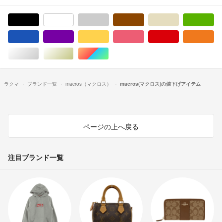
ブラック/黒色系
ホワイト/白色系
グレー/灰色系
ブラウン/茶色系
ベージュ系
グ
ブルー・ネイビー/青色系
パープル/紫色系
イエロー/黄色系
ピンク/桃色系
レッド/赤色系
オ
シルバー/銀色系
ゴールド/金色系
マルチカラー
ラクマ
ブランド一覧
macros（マクロス）
macros(マクロス)の値下げアイテム
ページの上へ戻る
注目ブランド一覧