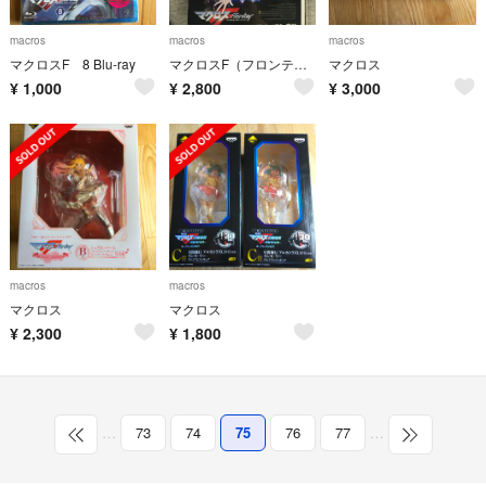
macros
macros
macros
マクロスF 8 Blu-ray
マクロスF（フロンティア）ギャラクシーツアー FINAL in ブドーカン DV
マクロス
¥
1,000
¥
2,800
¥
3,000
macros
macros
マクロス
マクロス
¥
2,300
¥
1,800
…
73
74
75
76
77
…