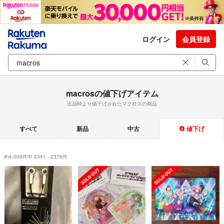
ログイン
会員登録
macrosの値下げアイテム
出品時より値下げされたマクロスの商品
すべて
新品
中古
値下げ
約4,000件中 2341 - 2376件