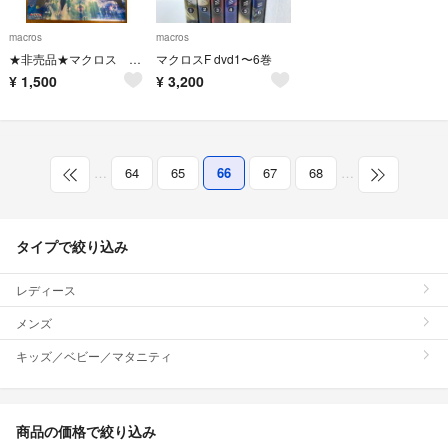
macros
macros
★非売品★マクロス ポスター
マクロスF dvd1〜6巻
¥
1,500
¥
3,200
…
64
65
66
67
68
…
タイプで絞り込み
レディース
メンズ
キッズ／ベビー／マタニティ
商品の価格で絞り込み