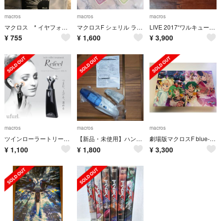
macros
macros
macros
マクロス * イヤフォン * フラットコードイヤフォン
マクロスF シェリル ランカ スマホステッカー
LIVE 2017“ワルキューレがとまらない”at 横浜アリーナ Blu-ray
¥
755
¥
1,600
¥
3,900
macros
macros
macros
ツインローラートリートメント レフィール
【新品・未使用】ハンディクリーナー 乾湿両用
劇場版マクロスF blue-ray 2枚 イツワリノウタヒメ&サヨナラノツバサ
¥
1,100
¥
1,800
¥
3,300