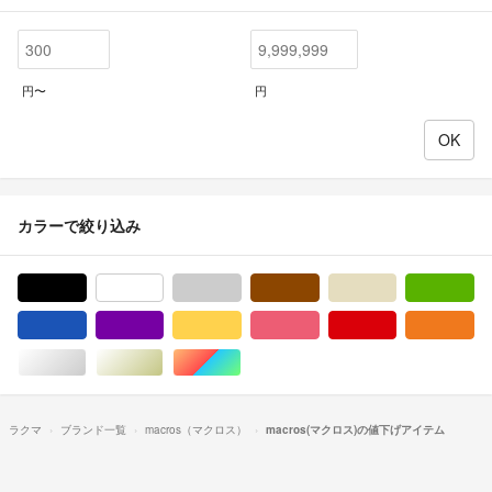
円〜
円
カラーで絞り込み
ブラック/黒色系
ホワイト/白色系
グレー/灰色系
ブラウン/茶色系
ベージュ系
グ
ブルー・ネイビー/青色系
パープル/紫色系
イエロー/黄色系
ピンク/桃色系
レッド/赤色系
オ
シルバー/銀色系
ゴールド/金色系
マルチカラー
ラクマ
ブランド一覧
macros（マクロス）
macros(マクロス)の値下げアイテム