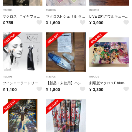
macros
macros
macros
マクロス * イヤフォン * フラットコードイヤフォン
マクロスF シェリル ランカ スマホステッカー
LIVE 2017“ワルキューレがとまらない”at 横浜アリーナ Blu-ray
¥
755
¥
1,600
¥
3,900
macros
macros
macros
ツインローラートリートメント レフィール
【新品・未使用】ハンディクリーナー 乾湿両用
劇場版マクロスF blue-ray 2枚 イツワリノウタヒメ&サヨナラノツバサ
¥
1,100
¥
1,800
¥
3,300