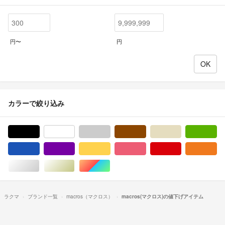
円〜
円
カラーで絞り込み
ブラック/黒色系
ホワイト/白色系
グレー/灰色系
ブラウン/茶色系
ベージュ系
グ
ブルー・ネイビー/青色系
パープル/紫色系
イエロー/黄色系
ピンク/桃色系
レッド/赤色系
オ
シルバー/銀色系
ゴールド/金色系
マルチカラー
ラクマ
ブランド一覧
macros（マクロス）
macros(マクロス)の値下げアイテム