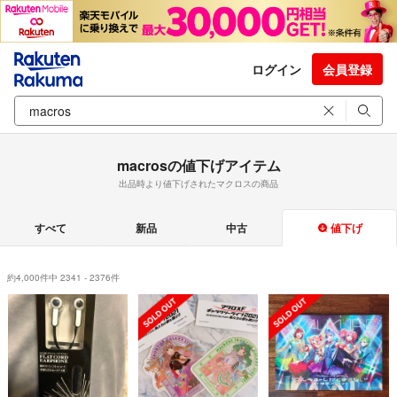
ログイン
会員登録
macrosの値下げアイテム
出品時より値下げされたマクロスの商品
すべて
新品
中古
値下げ
約4,000件中 2341 - 2376件