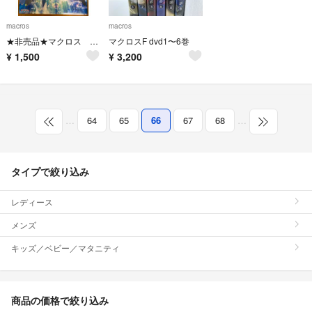
macros
macros
★非売品★マクロス ポスター
マクロスF dvd1〜6巻
¥
1,500
¥
3,200
…
64
65
66
67
68
…
タイプで絞り込み
レディース
メンズ
キッズ／ベビー／マタニティ
商品の価格で絞り込み