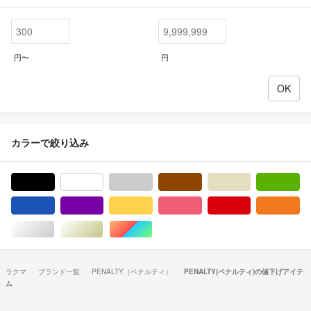
円〜
円
カラーで絞り込み
ブラック/黒色系
ホワイト/白色系
グレー/灰色系
ブラウン/茶色系
ベージュ系
グ
ブルー・ネイビー/青色系
パープル/紫色系
イエロー/黄色系
ピンク/桃色系
レッド/赤色系
オ
シルバー/銀色系
ゴールド/金色系
マルチカラー
ラクマ
ブランド一覧
PENALTY（ペナルティ）
PENALTY(ペナルティ)の値下げアイテ
ム