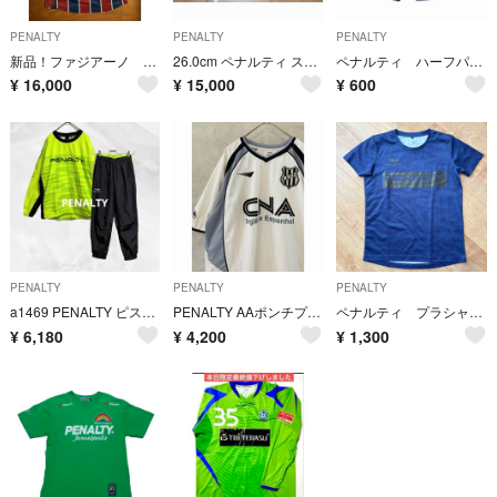
PENALTY
PENALTY
PENALTY
新品！ファジアーノ 3rdユニフォー厶 木村太哉
26.0cm ペナルティ スパイクジョガドールNEO プレミオFO
ペナルティ ハーフパンツ O ネイビー×水色
¥
16,000
¥
15,000
¥
600
PENALTY
PENALTY
PENALTY
a1469 PENALTY ピステスーツ上下セット Cイエローブラック サッカー
PENALTY AAポンチプレッタ サッカー ユニフォーム ヴィンテージ
ペナルティ プラシャツ 140
¥
6,180
¥
4,200
¥
1,300