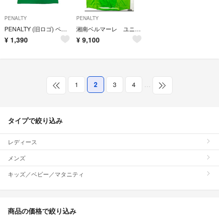
PENALTY
PENALTY
PENALTY (旧ロゴ) ペナルティTシャツ
湘南ベルマーレ ユニフォーム 選手用 長袖 超貴重‼️ 35番
¥
1,390
¥
9,100
1
2
3
4
…
タイプで絞り込み
レディース
メンズ
キッズ／ベビー／マタニティ
商品の価格で絞り込み