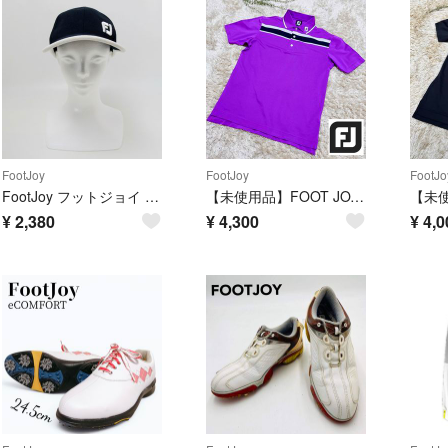
FootJoy
FootJoy
FootJo
FootJoy フットジョイ レディース ゴルフキャップ ブラック 黒
【未使用品】FOOT JOY フットジョイ ゴルフ シャツ メンズ Lサイズ
¥
2,380
¥
4,300
¥
4,0