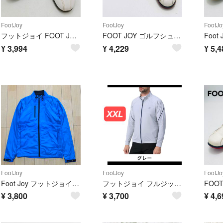
FootJoy
FootJoy
FootJo
フットジョイ FOOT JOY EXL Boa ゴルフシューズ 45189J
FOOT JOY ゴルフシューズ boaクロージャーシステム ホワイト
¥
3,994
¥
4,229
¥
5,4
FootJoy
FootJoy
FootJo
Foot Joy フットジョイ FJ ジップジャケット メンズ ブルー Sサイズ
フットジョイ フルジップ ジャケット ストレッチ 撥水 アウター ゴルフウェア
¥
3,800
¥
3,700
¥
4,6