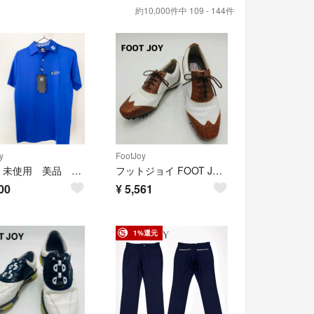
約10,000件中 109 - 144件
y
FootJoy
新品 未使用 美品 FJ フットジョイ ゴルフ ウエア ポロシャツ 半袖 ブルー
フットジョイ FOOT JOY ゴルフシューズ LoPro 25 クロコ型押し
00
¥
5,561
1%還元