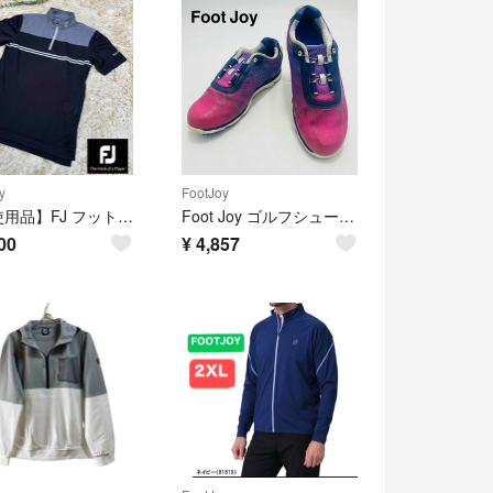
y
FootJoy
【未使用品】FJ フットジョイ ゴルフシャツ メンズ M ブラック
Foot Joy ゴルフシューズ boaクロージャーシステム ソフトスパイク
00
¥
4,857