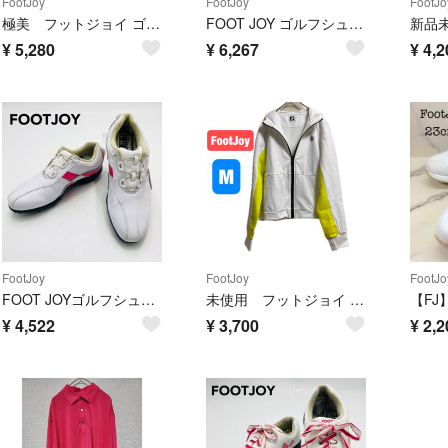
FootJoy
FootJoy
FootJo
極美 フットジョイ ゴルフシューズ eCOMFORT 24.5cm レディース
FOOT JOY ゴルフシューズ boaクロージャーシステム 26cm ホワイト
¥
5,280
¥
6,267
¥
4,2
FootJoy
FootJoy
FootJo
FOOT JOYゴルフシューズ boaクロージャーシステム 24.5cm
未使用 フットジョイ ハイブリッド長袖フルジップフーディー Mサイズ
¥
4,522
¥
3,700
¥
2,2