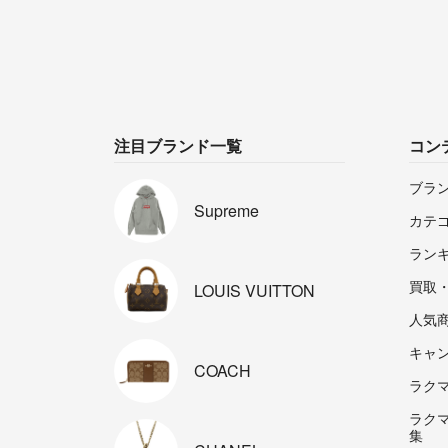
注目ブランド一覧
コン
ブラ
Supreme
カテ
ラン
買取
LOUIS
VUITTON
人気
キャ
COACH
ラクマp
ラク
集