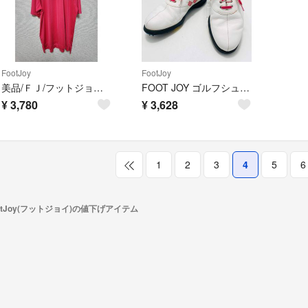
FootJoy
FootJoy
美品/ＦＪ/フットジョイ/ピンク/ポロシャツ/ウェア/ゴルフ/GOLF L 5
FOOT JOY ゴルフシューズ レースアップ 24cm レディース
¥
3,780
¥
3,628
1
2
3
4
5
6
otJoy(フットジョイ)の値下げアイテム