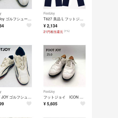
y
FootJoy
Foot Joy ゴルフシューズ boaクロージャーシステム クロコ型押し
T627 美品 L フットジョイ ゴルフウェア 伸縮性 ロゴ スラックス メンズ
84
¥
2,134
(1%)
21円相当還元
y
FootJoy
FOOT JOY ゴルフシューズ boaクロージャーシステム 25cm ホワイト
フットジョイ ICON BLACK ゴルフシューズ ウイングチップ 25.0
99
¥
5,605