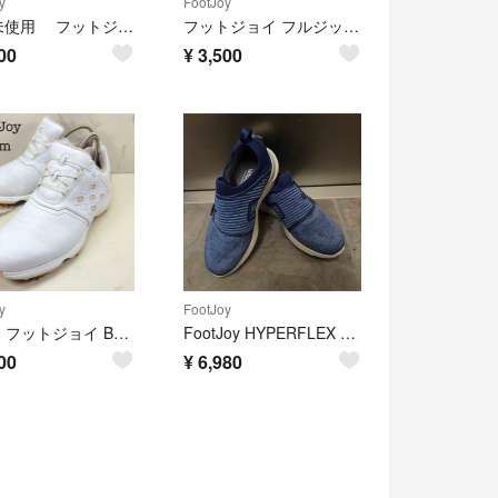
y
FootJoy
新品未使用 フットジョイ ハーフジップ フーディー パーカー トップス L
フットジョイ フルジップ ジャケット ストレッチ 撥水 アウター ゴルフウェア
00
¥
3,500
y
FootJoy
【FJ】フットジョイ BOA ゴルフシューズ レディース 23cm W
FootJoy HYPERFLEX BOA ゴルフシューズ 27W
00
¥
6,980