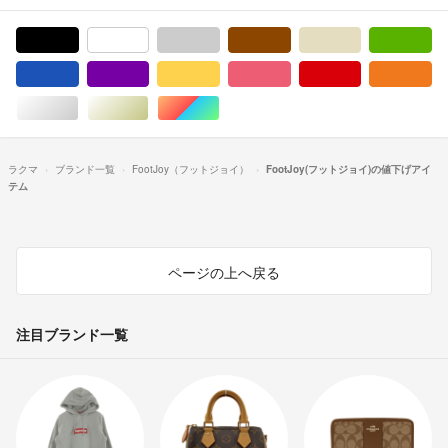
ブラック/黒色系
ホワイト/白色系
グレー/灰色系
ブラウン/茶色系
ベージュ系
グ
ブルー・ネイビー/青色系
パープル/紫色系
イエロー/黄色系
ピンク/桃色系
レッド/赤色系
オ
シルバー/銀色系
ゴールド/金色系
マルチカラー
ラクマ
ブランド一覧
FootJoy（フットジョイ）
FootJoy(フットジョイ)の値下げアイ
テム
ページの上へ戻る
注目ブランド一覧