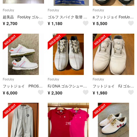
FootJoy
FootJoy
FootJoy
超美品 FootJoy ゴルフシューズ 24時間以内の宅急便発送致します
ゴルフ スパイク 取替 鋲 18個入り PIVIX Fast twist 3.0
a フットジョイ FootJoy ゴルフシューズ 詰め合わせ 7 1/2
¥
2,700
¥
1,180
¥
5,500
FootJoy
FootJoy
FootJoy
フットジョイ PROSL BOA
FJ DNA ゴルフシューズ
フットジョイ FJ ゴルフシューズ 白
¥
6,000
¥
2,300
¥
1,980