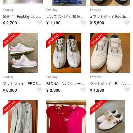
FootJoy
FootJoy
FootJoy
超美品 FootJoy ゴルフシューズ 24時間以内の宅急便発送致します
ゴルフ スパイク 取替 鋲 18個入り PIVIX Fast twist 3.0
a フットジョイ FootJoy ゴルフシューズ 詰め合わせ 7 1/2
¥
2,700
¥
1,180
¥
5,500
FootJoy
FootJoy
FootJoy
フットジョイ PROSL BOA
FJ DNA ゴルフシューズ
フットジョイ FJ ゴルフシューズ 白
¥
6,000
¥
2,300
¥
1,980