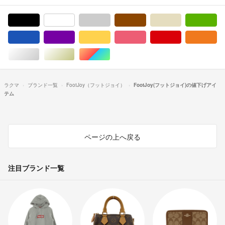
ブラック/黒色系
ホワイト/白色系
グレー/灰色系
ブラウン/茶色系
ベージュ系
グ
ブルー・ネイビー/青色系
パープル/紫色系
イエロー/黄色系
ピンク/桃色系
レッド/赤色系
オ
シルバー/銀色系
ゴールド/金色系
マルチカラー
ラクマ
ブランド一覧
FootJoy（フットジョイ）
FootJoy(フットジョイ)の値下げアイ
テム
ページの上へ戻る
注目ブランド一覧