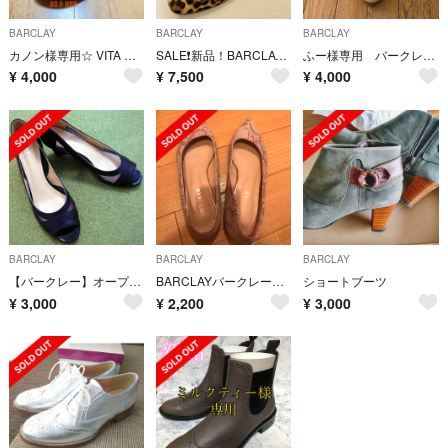
BARCLAY
BARCLAY
BARCLAY
カノン様専用☆ VITA NOVA サイドゴアブーツ 黒 23.5 3E
SALE❗️新品！BARCLAY ヒョウ柄スリッポン 24cm
ふー様専用 バークレー BARCLAY オックスフォードシューズ ホワイト
¥
4,000
¥
7,500
¥
4,000
BARCLAY
BARCLAY
BARCLAY
【バークレー】オープントゥパンプス／チュール素材／黒
BARCLAYバークレー パンプス ピンクベージュ
ショートブーツ
¥
3,000
¥
2,200
¥
3,000