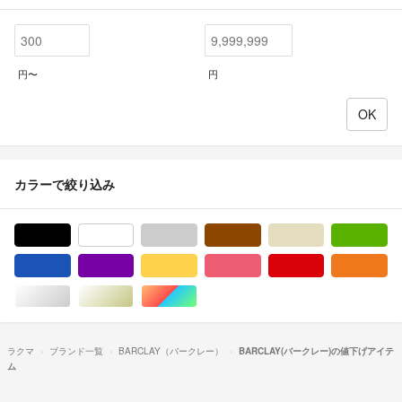
円〜
円
カラーで絞り込み
ブラック/黒色系
ホワイト/白色系
グレー/灰色系
ブラウン/茶色系
ベージュ系
グ
ブルー・ネイビー/青色系
パープル/紫色系
イエロー/黄色系
ピンク/桃色系
レッド/赤色系
オ
シルバー/銀色系
ゴールド/金色系
マルチカラー
ラクマ
ブランド一覧
BARCLAY（バークレー）
BARCLAY(バークレー)の値下げアイテ
ム