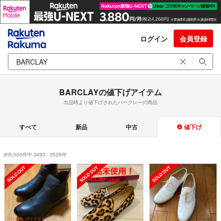
ログイン
会員登録
BARCLAYの値下げアイテム
出品時より値下げされたバークレーの商品
すべて
新品
中古
値下げ
約5,000件中 3493 - 3528件