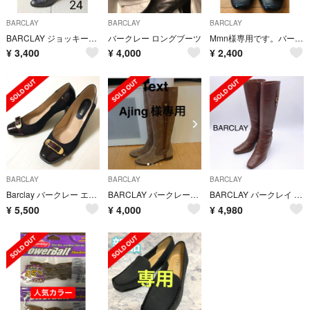
BARCLAY
BARCLAY
BARCLAY
BARCLAY ジョッキーブーツ（本革）
バークレー ロングブーツ
Mmn様専用です。バークレー レディース 靴 24 美品
¥
3,400
¥
4,000
¥
2,400
BARCLAY
BARCLAY
BARCLAY
Barclay バークレー エナメル バーガンディ ワインレッド パンプス
BARCLAY バークレースウェードブーツ
BARCLAY バークレイ ブラウン レザー ロングブーツ 23.5cm 極美品
¥
5,500
¥
4,000
¥
4,980