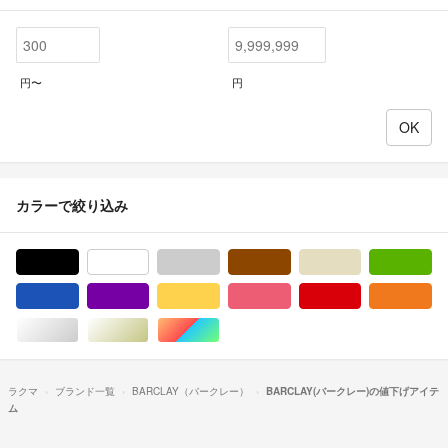
円〜
円
カラーで絞り込み
ブラック/黒色系
ホワイト/白色系
グレー/灰色系
ブラウン/茶色系
ベージュ系
グ
ブルー・ネイビー/青色系
パープル/紫色系
イエロー/黄色系
ピンク/桃色系
レッド/赤色系
オ
シルバー/銀色系
ゴールド/金色系
マルチカラー
ラクマ
ブランド一覧
BARCLAY（バークレー）
BARCLAY(バークレー)の値下げアイテ
ム