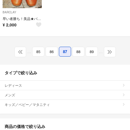
BARCLAY
早い者勝ち！美品★バークレー革靴
¥
2,000
…
85
86
87
88
89
…
タイプで絞り込み
レディース
メンズ
キッズ／ベビー／マタニティ
商品の価格で絞り込み