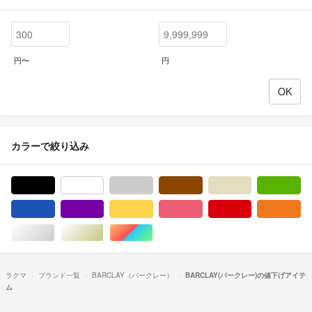
円〜
円
カラーで絞り込み
ブラック/黒色系
ホワイト/白色系
グレー/灰色系
ブラウン/茶色系
ベージュ系
グ
ブルー・ネイビー/青色系
パープル/紫色系
イエロー/黄色系
ピンク/桃色系
レッド/赤色系
オ
シルバー/銀色系
ゴールド/金色系
マルチカラー
ラクマ
ブランド一覧
BARCLAY（バークレー）
BARCLAY(バークレー)の値下げアイテ
ム