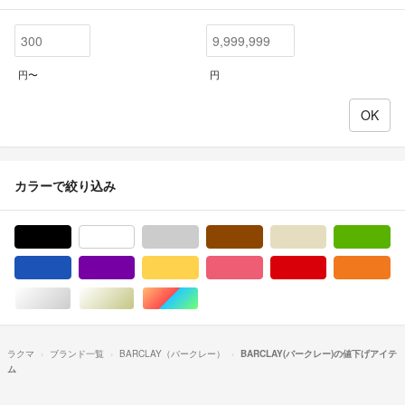
円〜
円
カラーで絞り込み
ブラック/黒色系
ホワイト/白色系
グレー/灰色系
ブラウン/茶色系
ベージュ系
グ
ブルー・ネイビー/青色系
パープル/紫色系
イエロー/黄色系
ピンク/桃色系
レッド/赤色系
オ
シルバー/銀色系
ゴールド/金色系
マルチカラー
ラクマ
ブランド一覧
BARCLAY（バークレー）
BARCLAY(バークレー)の値下げアイテ
ム