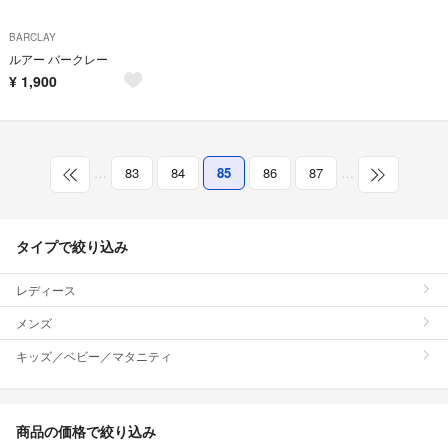
BARCLAY
ルアー バークレー
¥
1,900
…
83
84
85
86
87
…
タイプで絞り込み
レディース
メンズ
キッズ／ベビー／マタニティ
商品の価格で絞り込み