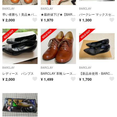
BARCLAY
BARCLAY
BARCLAY
早い者勝ち！美品★バークレー革靴
★最終値下げ★【BARCLAY】オレンジバッグ
バークレー マックスセント 3袋セット
¥
2,000
¥
1,970
¥
1,300
BARCLAY
BARCLAY
BARCLAY
レディース パンプス
BARCLAY 革靴 レースアップブーティー 24.5cm
【新品未使用・BARCLAY】黒パンプス
¥
2,000
¥
1,499
¥
1,700