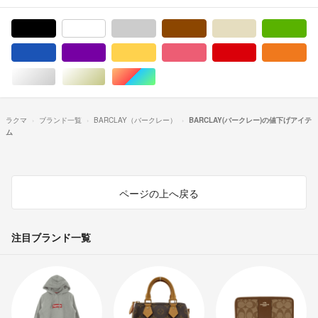
ブラック/黒色系
ホワイト/白色系
グレー/灰色系
ブラウン/茶色系
ベージュ系
グ
ブルー・ネイビー/青色系
パープル/紫色系
イエロー/黄色系
ピンク/桃色系
レッド/赤色系
オ
シルバー/銀色系
ゴールド/金色系
マルチカラー
ラクマ
ブランド一覧
BARCLAY（バークレー）
BARCLAY(バークレー)の値下げアイテ
ム
ページの上へ戻る
注目ブランド一覧