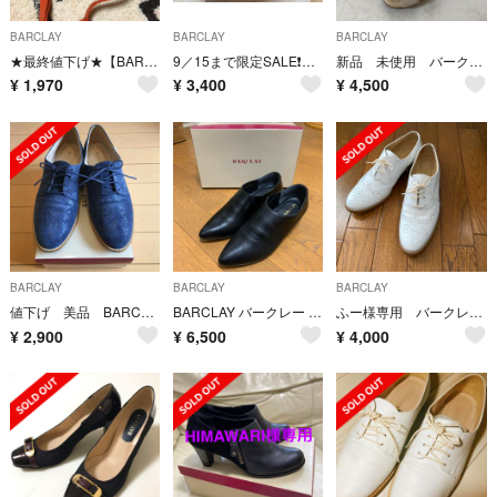
BARCLAY
BARCLAY
BARCLAY
★最終値下げ★【BARCLAY】オレンジバッグ
9／15まで限定SALE❗️美品✨【BARCLAY】パンプス✨
新品 未使用 バークレー サンダル 23.5 本革 ベージュ パンプス
¥
1,970
¥
3,400
¥
4,500
BARCLAY
BARCLAY
BARCLAY
値下げ 美品 BARCLAY レースアップ シューズ ネイビー
BARCLAY バークレー 神戸婦人靴 23cm ブラック ショートブーツ 黒
ふー様専用 バークレー BARCLAY オックスフォードシューズ ホワイト
¥
2,900
¥
6,500
¥
4,000