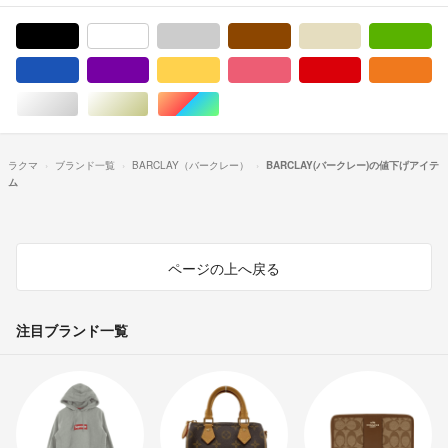
ブラック/黒色系
ホワイト/白色系
グレー/灰色系
ブラウン/茶色系
ベージュ系
グ
ブルー・ネイビー/青色系
パープル/紫色系
イエロー/黄色系
ピンク/桃色系
レッド/赤色系
オ
シルバー/銀色系
ゴールド/金色系
マルチカラー
ラクマ
ブランド一覧
BARCLAY（バークレー）
BARCLAY(バークレー)の値下げアイテ
ム
ページの上へ戻る
注目ブランド一覧