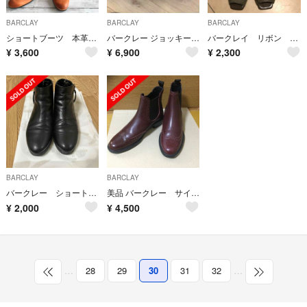
BARCLAY
BARCLAY
BARCLAY
ショートブーツ 本革 2way リボン リアルレザー
バークレー ジョッキーブーツ
バークレイ リボン パンプス 23.5 EE
¥
3,600
¥
6,900
¥
2,300
BARCLAY
BARCLAY
バークレー ショートブーツ
美品 バークレー サイドゴア ショートブーツ
¥
2,000
¥
4,500
…
28
29
30
31
32
…