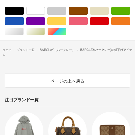
ブラック/黒色系
ホワイト/白色系
グレー/灰色系
ブラウン/茶色系
ベージュ系
グ
ブルー・ネイビー/青色系
パープル/紫色系
イエロー/黄色系
ピンク/桃色系
レッド/赤色系
オ
シルバー/銀色系
ゴールド/金色系
マルチカラー
ラクマ
ブランド一覧
BARCLAY（バークレー）
BARCLAY(バークレー)の値下げアイテ
ム
ページの上へ戻る
注目ブランド一覧