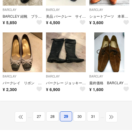
BARCLAY
BARCLAY
BARCLAY
BARCLEY 紐靴 ブラック
美品 バークレー サイドゴア ショートブーツ
ショートブーツ 本革 2way リボン リアルレザー
¥
5,850
¥
4,500
¥
3,600
BARCLAY
BARCLAY
BARCLAY
バークレイ リボン パンプス 23.5 EE
バークレー ジョッキーブーツ
最終価格 BARCLAY スウェードパンプス
¥
2,300
¥
6,900
¥
1,600
…
27
28
29
30
31
…