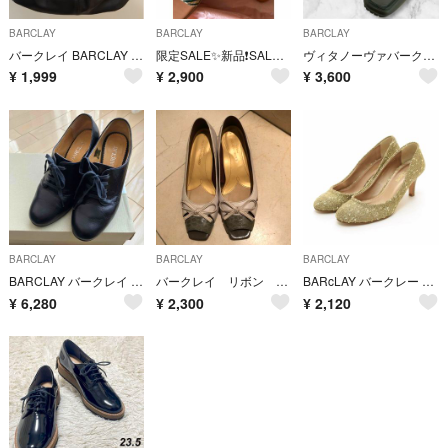
BARCLAY
BARCLAY
BARCLAY
バークレイ BARCLAY ハンドバッグ ショルダーバッグ レディース 黒
限定SALE✨新品❗️SALE‼️【BARCLAY】サンダル
ヴィタノーヴァバークレー コインローファースリッポン ブラック黒 スクエアトゥ
¥
1,999
¥
2,900
¥
3,600
BARCLAY
BARCLAY
BARCLAY
BARCLAY バークレイ パンプス 22cm
バークレイ リボン パンプス 23.5 EE
BARcLAY バークレー ○パンプス ラメジャガードハイヒール サイズ23.5cm/H7cm レディース 日本製 ベージュ ゴールド
¥
6,280
¥
2,300
¥
2,120