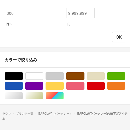
円〜
円
カラーで絞り込み
ブラック/黒色系
ホワイト/白色系
グレー/灰色系
ブラウン/茶色系
ベージュ系
グ
ブルー・ネイビー/青色系
パープル/紫色系
イエロー/黄色系
ピンク/桃色系
レッド/赤色系
オ
シルバー/銀色系
ゴールド/金色系
マルチカラー
ラクマ
ブランド一覧
BARCLAY（バークレー）
BARCLAY(バークレー)の値下げアイテ
ム