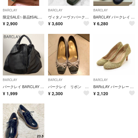
BARCLAY
BARCLAY
BARCLAY
限定SALE✨新品❗️SALE‼️【BARCLAY】サンダル
ヴィタノーヴァバークレー コインローファースリッポン ブラック黒 スクエアトゥ
BARCLAY バークレイ パンプス 22cm
¥
2,900
¥
3,600
¥
6,280
BARCLAY
BARCLAY
BARCLAY
バークレイ BARCLAY ハンドバッグ ショルダーバッグ レディース 黒
バークレイ リボン パンプス 23.5 EE
BARcLAY バークレー ○パンプス ラメジャガードハイヒール サイズ23.5cm/H7cm レディース 日本製 ベージュ ゴールド
¥
1,999
¥
2,300
¥
2,120