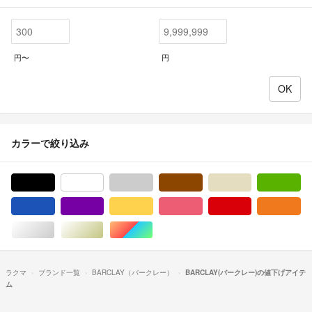
円〜
円
カラーで絞り込み
ブラック/黒色系
ホワイト/白色系
グレー/灰色系
ブラウン/茶色系
ベージュ系
グ
ブルー・ネイビー/青色系
パープル/紫色系
イエロー/黄色系
ピンク/桃色系
レッド/赤色系
オ
シルバー/銀色系
ゴールド/金色系
マルチカラー
ラクマ
ブランド一覧
BARCLAY（バークレー）
BARCLAY(バークレー)の値下げアイテ
ム