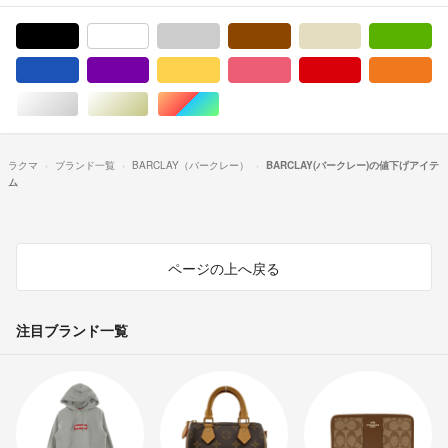
ブラック/黒色系
ホワイト/白色系
グレー/灰色系
ブラウン/茶色系
ベージュ系
グ
ブルー・ネイビー/青色系
パープル/紫色系
イエロー/黄色系
ピンク/桃色系
レッド/赤色系
オ
シルバー/銀色系
ゴールド/金色系
マルチカラー
ラクマ
ブランド一覧
BARCLAY（バークレー）
BARCLAY(バークレー)の値下げアイテ
ム
ページの上へ戻る
注目ブランド一覧