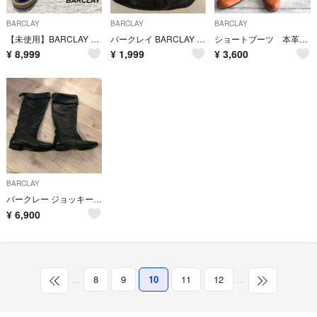
BARCLAY
BARCLAY
BARCLAY
【未使用】BARCLAY レザーシューズ 本革 エナメル 黒 23.5
バークレイ BARCLAY ハンドバッグ ショルダーバッグ レディース 黒
ショートブーツ 本革 2way リボン リアルレザー
¥
8,999
¥
1,999
¥
3,600
BARCLAY
バークレー ジョッキーブーツ
¥
6,900
…
8
9
10
11
12
…