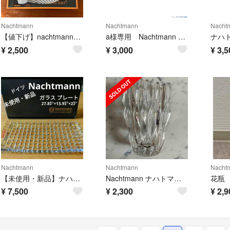
Nachtmann
Nachtmann
Nacht
【値下げ】nachtmannのマンボ チャージャープレート ガラス皿 32㎝
a様専用 Nachtmann Serving /3 Bossa Nova
¥
2,500
¥
3,000
¥
3,5
Nachtmann
Nachtmann
Nacht
【未使用・新品】ナハトマン ダンシングスター・ボサノバ レクタングラープレートナ
Nachtmann ナハトマン クオーツベース フラワーベース 16cm 花瓶
¥
7,500
¥
2,300
¥
2,9