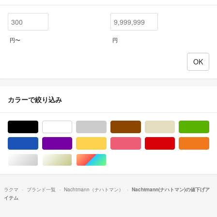
円〜
円
カラーで絞り込み
ブラック/黒色系
ホワイト/白色系
グレー/灰色系
ブラウン/茶色系
ベージュ系
グ
ブルー・ネイビー/青色系
パープル/紫色系
イエロー/黄色系
ピンク/桃色系
レッド/赤色系
オ
シルバー/銀色系
ゴールド/金色系
マルチカラー
ラクマ
ブランド一覧
Nachtmann（ナハトマン）
Nachtmann(ナハトマン)の値下げア
イテム