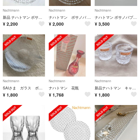
Nachtmann
Nachtmann
Nachtmann
新品 ナハトマン ボサノバ 23cm 1枚 プレート クリア クリスタル サラダ
ナハトマン ボサノバ ラージプレート 32cm
ナハトマン ボサノバプレート 2枚
¥
2,200
¥
2,000
¥
3,500
Nachtmann
Nachtmann
Nachtmann
SAIさま ガラス ボール プレート nachtmann
ナハトマン 花瓶
新品ナハトマン キャンドルホルダー2個セット
¥
1,800
¥
1,768
¥
1,800