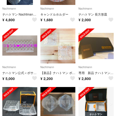
Nachtmann
Nachtmann
Nachtmann
ナハトマン Nachtmann ダンシングスターボウル 21cm ボサノバ 4枚
キャンドルホルダー
ナハトマン 長方形皿
¥
4,800
¥
1,680
¥
2,000
Nachtmann
Nachtmann
Nachtmann
ナハトマン公式＜ボサノバ＞ レクタングラー プレート 28cm（1枚入）
【新品】ナハトマン ボサノバ スクエアボウル ペア 12cm
専用 新品 ナハトマン ボサノバ プレート
¥
5,000
¥
2,200
¥
2,800