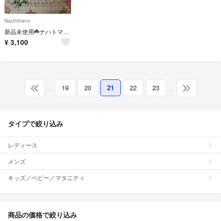
Nachtmann
新品未使用☘️ナハトマンボサノバセット
¥
3,100
…
19
20
21
22
23
…
タイプで絞り込み
レディース
メンズ
キッズ／ベビー／マタニティ
商品の価格で絞り込み