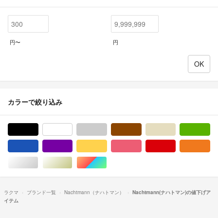
円〜
円
カラーで絞り込み
ブラック/黒色系
ホワイト/白色系
グレー/灰色系
ブラウン/茶色系
ベージュ系
グ
ブルー・ネイビー/青色系
パープル/紫色系
イエロー/黄色系
ピンク/桃色系
レッド/赤色系
オ
シルバー/銀色系
ゴールド/金色系
マルチカラー
ラクマ
ブランド一覧
Nachtmann（ナハトマン）
Nachtmann(ナハトマン)の値下げア
イテム