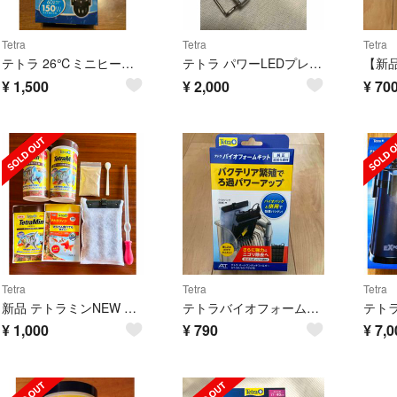
Tetra
Tetra
Tetra
テトラ 26℃ミニヒーター 150Wカバー付 MHC-150
テトラ パワーLEDプレミアム30 水槽 ライト
¥
1,500
¥
2,000
¥
70
Tetra
Tetra
Tetra
新品 テトラミンNEW 他アクアリウム エサ ピペット フィルター
テトラバイオフォームキット AT-50/60/75W用
¥
1,000
¥
790
¥
7,0