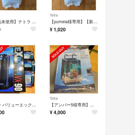
Tetra
【新品未使用】テトラ バイオバッグジュニア お買得 6コ入エコパック①
【yumeia様専用】【新品未使用】テトラ バイオバッグジュニア ８個セット
0
¥
1,020
Tetra
テトラ バリューエックスパワーフィルター VX-90
【アンバー5様専用】テトラ リビングキューブ 20
00
¥
4,000