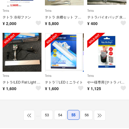
Tetra
Tetra
Tetra
テトラ 冷却ファン
テトラ 水槽セット ファン･ヒーター･道具一式付き 熱帯魚飼育
テトラバイオバッグ 水槽 フィルター
¥
2,000
¥
5,800
¥
400
Tetra
Tetra
Tetra
テトラ/LED Flat Light 30〜52cm水槽
テトラ▽LEDミニライト
やー様専用 [テトラ バイオバッグS]
¥
1,600
¥
1,600
¥
1,125
…
53
54
55
56