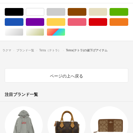
ブラック/黒色系
ホワイト/白色系
グレー/灰色系
ブラウン/茶色系
ベージュ系
グ
ブルー・ネイビー/青色系
パープル/紫色系
イエロー/黄色系
ピンク/桃色系
レッド/赤色系
オ
シルバー/銀色系
ゴールド/金色系
マルチカラー
ラクマ
ブランド一覧
Tetra（テトラ）
Tetra(テトラ)の値下げアイテム
ページの上へ戻る
注目ブランド一覧