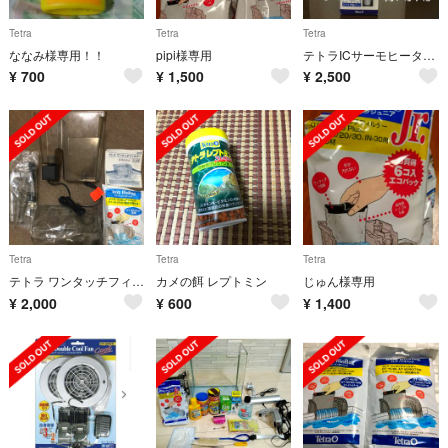
Tetra
Tetra
Tetra
ななみ様専用！！
pipi様専用
テトラICサーモヒーター２００W
¥
700
¥
1,500
¥
2,500
Tetra
Tetra
Tetra
テトラ ワンタッチフィルタ OT-60 新同品
カメの餌 レプトミン
じゅん様専用
¥
2,000
¥
600
¥
1,400