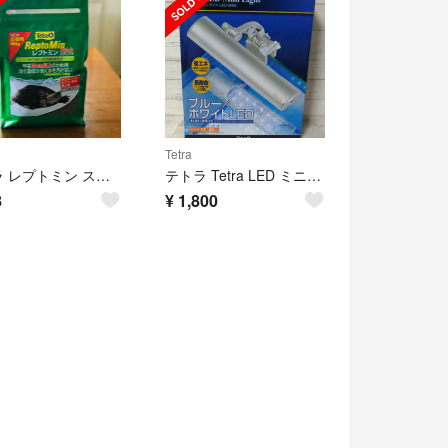
Tetra
テトラ レプトミン スティック お徳用500g
テトラ Tetra LED ミニライト LED-MINI 熱帯魚
8
¥
1,800