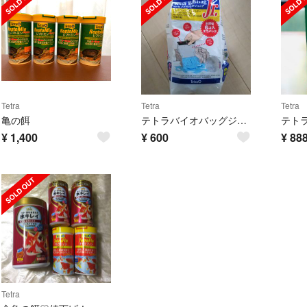
Tetra
Tetra
Tetra
亀の餌
テトラバイオバッグジュニア 専用です
¥
1,400
¥
600
¥
88
Tetra