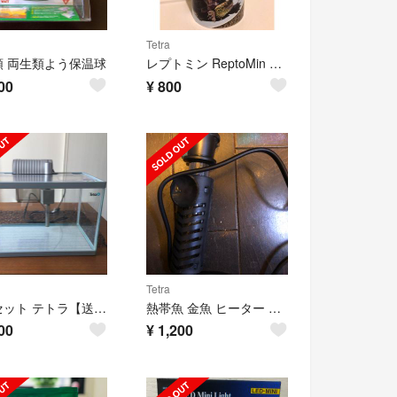
Tetra
類 両生類よう保温球
レプトミン ReptoMin Stich ジャンボ
00
¥
800
Tetra
水槽セット テトラ【送料込み】
熱帯魚 金魚 ヒーター 150W
00
¥
1,200