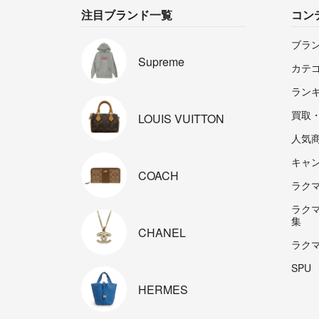
注目ブランド一覧
コン
ブラ
Supreme
カテ
ラン
買取
LOUIS
VUITTON
人気
キャ
COACH
ラクマp
ラク
集
CHANEL
ラク
SPU
HERMES