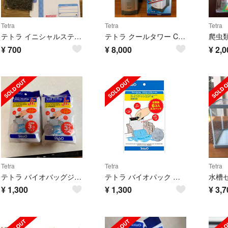
Tetra
Tetra
Tetra
テトラ イニシャルスティック 200g
テトラ クールタワー CR-3 おまけ付き
爬虫
¥
700
¥
8,000
¥
2,0
Tetra
Tetra
Tetra
テトラ バイオバッグジュニア
テトラ バイオパック ２袋セット
¥
1,300
¥
1,300
¥
3,7