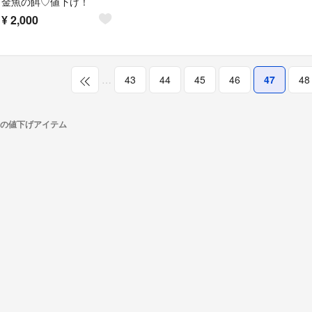
金魚の餌♡値下げ！
¥
2,000
…
43
44
45
46
47
48
トラ)の値下げアイテム