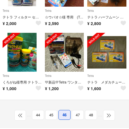
Tetra
Tetra
Tetra
テトラ フィルター セット
☆ウパオ☆様 専用 (Tetra）テトラ ICサーモ付ヒーター ・ IHC150
テトラ ハーフムーン フィルター タイマー セット
¥
2,000
¥
2,590
¥
2,800
Tetra
Tetra
Tetra
くろがね様専用 テトラ レプトミン スーパー 亀の餌セット
💛新品💛Tetra ワンタッチ水槽フィルター OT-30
テトラ メダカチューブ 水槽
¥
1,000
¥
1,200
¥
1,600
…
44
45
46
47
48
…