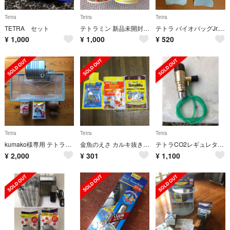
Tetra
Tetra
Tetra
TETRA セット
テトラミン 新品未開封 5つ ♡
テトラ バイオバッグJr. ワンタッチフィルター 4個
¥
1,000
¥
1,000
¥
520
Tetra
Tetra
Tetra
kumako様専用 テトラ水槽 & ザリガニ飼育用砂他
金魚のえさ カルキ抜き 熱帯魚の主食 3点セット
テトラCO2レギュレター中古品です
¥
2,000
¥
301
¥
1,100