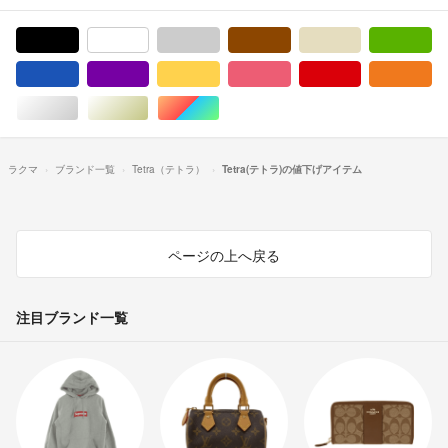
ブラック/黒色系
ホワイト/白色系
グレー/灰色系
ブラウン/茶色系
ベージュ系
グ
ブルー・ネイビー/青色系
パープル/紫色系
イエロー/黄色系
ピンク/桃色系
レッド/赤色系
オ
シルバー/銀色系
ゴールド/金色系
マルチカラー
ラクマ
ブランド一覧
Tetra（テトラ）
Tetra(テトラ)の値下げアイテム
ページの上へ戻る
注目ブランド一覧