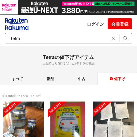
ログイン
会員登録
Tetraの値下げアイテム
出品時より値下げされたテトラの商品
すべて
新品
中古
値下げ
約1,000件中 1585 - 1620件