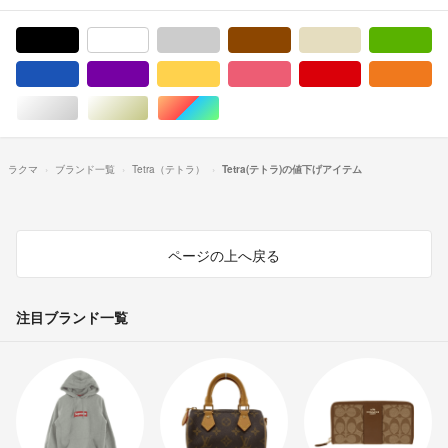
ブラック/黒色系
ホワイト/白色系
グレー/灰色系
ブラウン/茶色系
ベージュ系
グ
ブルー・ネイビー/青色系
パープル/紫色系
イエロー/黄色系
ピンク/桃色系
レッド/赤色系
オ
シルバー/銀色系
ゴールド/金色系
マルチカラー
ラクマ
ブランド一覧
Tetra（テトラ）
Tetra(テトラ)の値下げアイテム
ページの上へ戻る
注目ブランド一覧