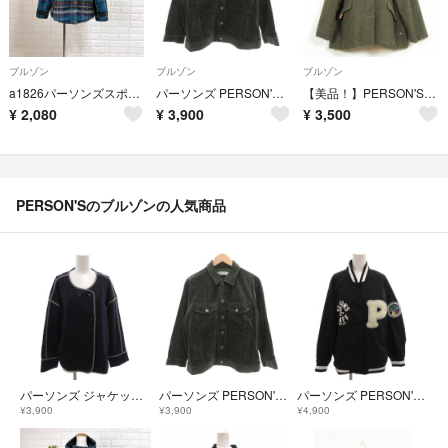
ブルゾン
ブルゾン
ブルゾン
a1826パーソンズスポーツ チェック柄 フーデット ジャンパー L グリーン系
パーソンズ PERSON'S コーデュロイジャケット ブルゾン M カーキ
【美品！】PERSON'S パーソンズ★大きいサイズ３L ボアジャケット ダークグリーン系 z10341
¥
2,080
¥
3,900
¥
3,500
PERSON'Sのブルゾンの人気商品
パーソンズ ジャケット ブルゾン ノーカラー ダブル パイピング M 紺
パーソンズ PERSON'S コーデュロイジャケット ブルゾン M カーキ
パーソンズ PERSON'S ブルゾンジャケット スタジャン P LL 黒
¥3,900
¥3,900
¥4,900