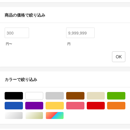
商品の価格で絞り込み
円〜
円
カラーで絞り込み
ブラック/黒色系
ホワイト/白色系
グレー/灰色系
ブラウン/茶色系
ベージュ系
グ
ブルー・ネイビー/青色系
パープル/紫色系
イエロー/黄色系
ピンク/桃色系
レッド/赤色系
オ
シルバー/銀色系
ゴールド/金色系
マルチカラー