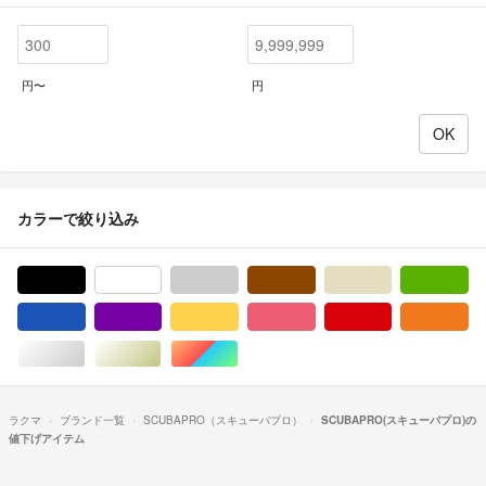
円〜
円
カラーで絞り込み
ブラック/黒色系
ホワイト/白色系
グレー/灰色系
ブラウン/茶色系
ベージュ系
グ
ブルー・ネイビー/青色系
パープル/紫色系
イエロー/黄色系
ピンク/桃色系
レッド/赤色系
オ
シルバー/銀色系
ゴールド/金色系
マルチカラー
ラクマ
ブランド一覧
SCUBAPRO（スキューバプロ）
SCUBAPRO(スキューバプロ)の
値下げアイテム