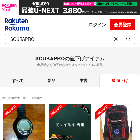
ログイン
会員登録
SCUBAPROの値下げアイテム
出品時より値下げされたスキューバプロの商品
すべて
新品
中古
値下げ
約2,000件中 1945 - 1980件