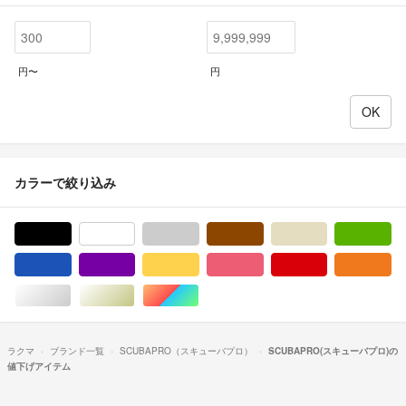
円〜
円
カラーで絞り込み
ブラック/黒色系
ホワイト/白色系
グレー/灰色系
ブラウン/茶色系
ベージュ系
グ
ブルー・ネイビー/青色系
パープル/紫色系
イエロー/黄色系
ピンク/桃色系
レッド/赤色系
オ
シルバー/銀色系
ゴールド/金色系
マルチカラー
ラクマ
ブランド一覧
SCUBAPRO（スキューバプロ）
SCUBAPRO(スキューバプロ)の
値下げアイテム