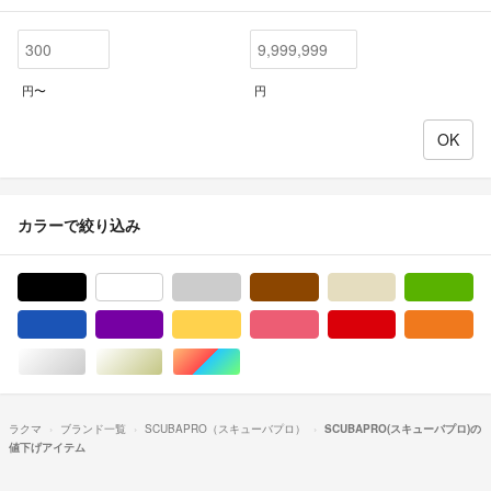
円〜
円
カラーで絞り込み
ブラック/黒色系
ホワイト/白色系
グレー/灰色系
ブラウン/茶色系
ベージュ系
グ
ブルー・ネイビー/青色系
パープル/紫色系
イエロー/黄色系
ピンク/桃色系
レッド/赤色系
オ
シルバー/銀色系
ゴールド/金色系
マルチカラー
ラクマ
ブランド一覧
SCUBAPRO（スキューバプロ）
SCUBAPRO(スキューバプロ)の
値下げアイテム