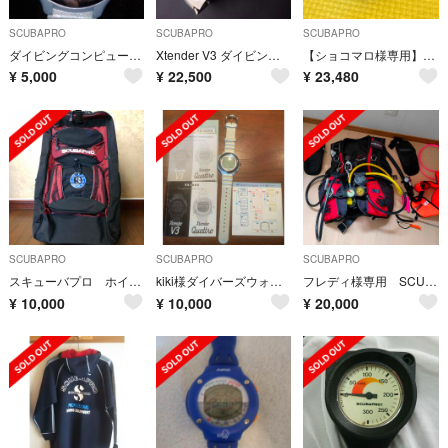
SCUBAPRO
SCUBAPRO
SCUBAPRO
ダイビングコンピューター
Xtender V3 ダイビングコンピューター
【ショコマロ様専用】SUUNTO スント ダイブコンピューター D9
¥
5,000
¥
22,500
¥
23,480
SCUBAPRO
SCUBAPRO
SCUBAPRO
スキューバプロ ホイールバッグ2
kiki様ダイバーズウォッチXtender Quattro（電池切れ）
フレディ様専用 SCUBAPRO ダイビング 重機材 1式
¥
10,000
¥
10,000
¥
20,000