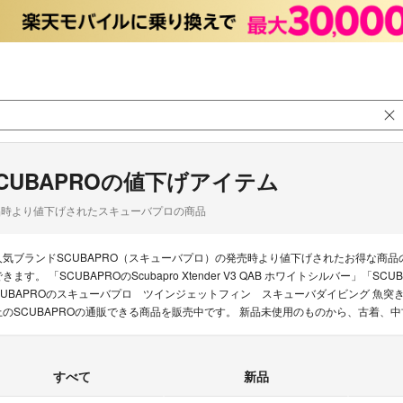
CUBAPROの値下げアイテム
品時より値下げされたスキューバプロの商品
人気ブランドSCUBAPRO（スキューバプロ）の発売時より値下げされたお得な商
できます。 「SCUBAPROのScubapro Xtender V3 QAB ホワイトシルバー
CUBAPROのスキューバプロ ツインジェットフィン スキューバダイビング 魚突き
上のSCUBAPROの通販できる商品を販売中です。 新品未使用のものから、古着、
すべて
新品