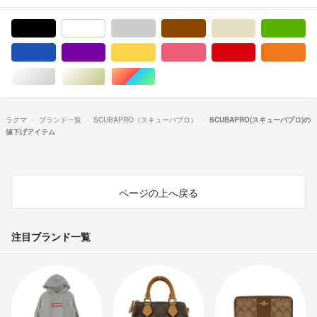
ブラック/黒色系
ホワイト/白色系
グレー/灰色系
ブラウン/茶色系
ベージュ系
グ
ブルー・ネイビー/青色系
パープル/紫色系
イエロー/黄色系
ピンク/桃色系
レッド/赤色系
オ
シルバー/銀色系
ゴールド/金色系
マルチカラー
ラクマ
ブランド一覧
SCUBAPRO（スキューバプロ）
SCUBAPRO(スキューバプロ)の
値下げアイテム
ページの上へ戻る
注目ブランド一覧