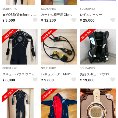
SCUBAPRO
SCUBAPRO
SCUBAPRO
★MOBBY'S★5mmウェットスーツ/レディース
みーやん様専用 Xtender Quattro
レギュレーター
¥
3,500
¥
12,200
¥
25,000
SCUBAPRO
SCUBAPRO
SCUBAPRO
スキューバプロ ウエットスーツ 5mm SCUBAPRO ダイビング
レギュレータ MK20 スキューバプロ
美品 スキューバプロ クラシック エリーゼ ELISE スキューバダイビング
¥
8,000
¥
9,800
¥
19,800