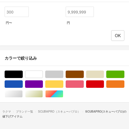
円〜
円
カラーで絞り込み
ブラック/黒色系
ホワイト/白色系
グレー/灰色系
ブラウン/茶色系
ベージュ系
グ
ブルー・ネイビー/青色系
パープル/紫色系
イエロー/黄色系
ピンク/桃色系
レッド/赤色系
オ
シルバー/銀色系
ゴールド/金色系
マルチカラー
ラクマ
ブランド一覧
SCUBAPRO（スキューバプロ）
SCUBAPRO(スキューバプロ)の
値下げアイテム