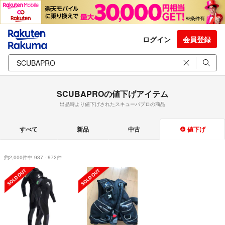
ログイン
会員登録
SCUBAPROの値下げアイテム
出品時より値下げされたスキューバプロの商品
すべて
新品
中古
値下げ
約2,000件中 937 - 972件