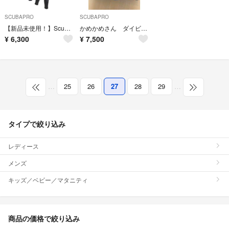
SCUBAPRO
SCUBAPRO
【新品未使用！】Scubapro ウェットスーツ3mm レディース XS
かめかめさん ダイビング BCD ジャケット splendido
¥
6,300
¥
7,500
…
25
26
27
28
29
…
タイプで絞り込み
レディース
メンズ
キッズ／ベビー／マタニティ
商品の価格で絞り込み