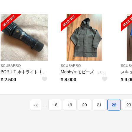
SCUBAPRO
SCUBAPRO
SCUB
BORUIT 水中ライト 1280ルーメン 水深80m可能 水陸両用
Mobby's モビーズ エアシェルター ボートコート
¥
2,500
¥
8,000
¥
4,0
…
18
19
20
21
22
23