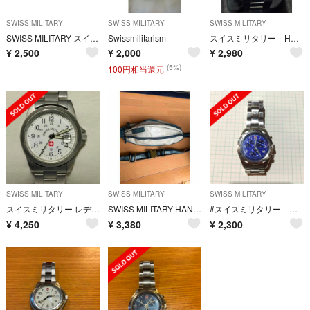
SWISS MILITARY
SWISS MILITARY
SWISS MILITARY
SWISS MILITARY スイスミリタリー 6-412/6-513 腕時計
Swissmilitarism
スイスミリタリー HANOWA 6-5023 腕時計
¥
2,500
¥
2,000
¥
2,980
(5%)
100円相当還元
SWISS MILITARY
SWISS MILITARY
SWISS MILITARY
スイスミリタリー レディース クオーツ腕時計 6-613 7-713
SWISS MILITARY HANOIWA ボディバッグ
#スイスミリタリー クロノグラフ 訳あり品ジャンク
¥
4,250
¥
3,380
¥
2,300