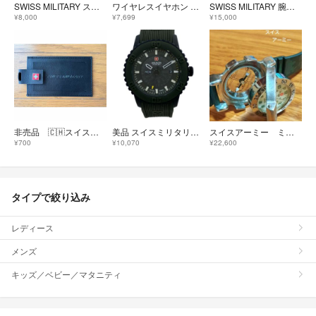
SWISS MILITARY スイスミリタリー ミリタリーウォッチ 腕時計 クォーツ/SS/ 6-413/6-513/ハノワ シルバーカラー レディース / 240001203119
ワイヤレスイヤホン Victor True Wireless Earbuds
SWISS MILITARY 腕時計CHRONOGRAPH ブラック
¥8,000
¥7,699
¥15,000
非売品 🇨🇭スイスミリタリー🇨🇭 ネームタグ
美品 スイスミリタリー 腕時計 ML-418 クオーツ メンズ SWISS MILITARY
スイスアーミー ミリタリー 方位計 温度計 メンズ腕時計 稼働品
¥700
¥10,070
¥22,600
タイプで絞り込み
レディース
メンズ
キッズ／ベビー／マタニティ