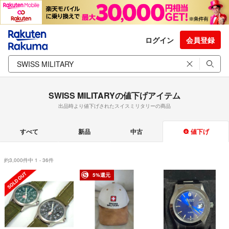
ログイン
会員登録
SWISS MILITARYの値下げアイテム
出品時より値下げされたスイスミリタリーの商品
すべて
新品
中古
値下げ
約3,000件中 1 - 36件
5%還元