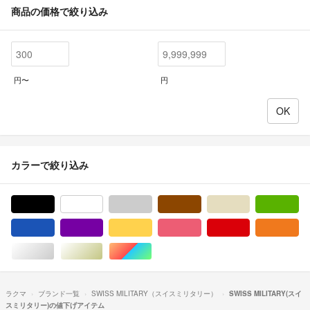
商品の価格で絞り込み
円〜
円
カラーで絞り込み
ブラック/黒色系
ホワイト/白色系
グレー/灰色系
ブラウン/茶色系
ベージュ系
グ
ブルー・ネイビー/青色系
パープル/紫色系
イエロー/黄色系
ピンク/桃色系
レッド/赤色系
オ
シルバー/銀色系
ゴールド/金色系
マルチカラー
ラクマ
ブランド一覧
SWISS MILITARY（スイスミリタリー）
SWISS MILITARY(スイ
スミリタリー)の値下げアイテム